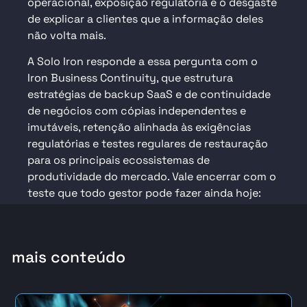
operacional, exposição regulatória e o desgaste
de explicar a clientes que a informação deles
não volta mais.
A Solo Iron responde a essa pergunta com o
Iron Business Continuity
, que estrutura
estratégias de backup SaaS e de continuidade
de negócios com cópias independentes e
imutáveis, retenção alinhada às exigências
regulatórias e testes regulares de restauração
para os principais ecossistemas de
produtividade do mercado. Vale encerrar com o
teste que todo gestor pode fazer ainda hoje:
escolha um arquivo importante apagado há seis
meses e peça a recuperação. O resultado desse
pedido diz mais sobre sua resiliência do que
mais conteúdo
qualquer política escrita.