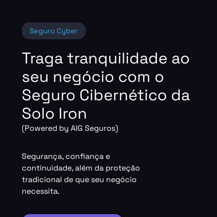
Seguro Cyber
Traga tranquilidade ao
seu negócio com o
Seguro Cibernético da
Solo Iron
(
Powered
by
AIG Seguros
)
Segurança, confiança e
continuidade,
a
lém da
p
roteção
t
radicional
de que seu negócio
necessita.