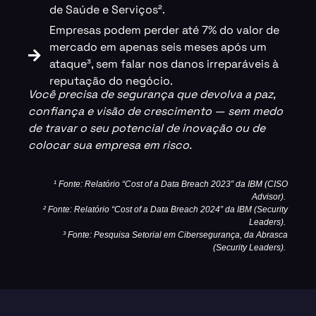
de Saúde e Serviços².
Empresas podem perder até 7% do valor de
mercado em apenas seis meses após um
ataque³, sem falar nos danos irreparáveis à
reputação do negócio.
Você precisa de segurança que devolva a paz,
confiança e visão de crescimento — sem medo
de travar o seu potencial de inovação ou de
colocar sua empresa em risco.
¹ Fonte:
Relatório
“Cost of a Data Breach
2023
”
da IBM
(CISO
Advisor)
.
² Fonte:
Relatório
“Cost of a Data Breach 2024”
da IBM (
Security
Leaders
).
³ Fonte:
Pesquisa
Setorial
em
Cibersegurança
,
d
a
Abrasca
(
Security Leaders
).